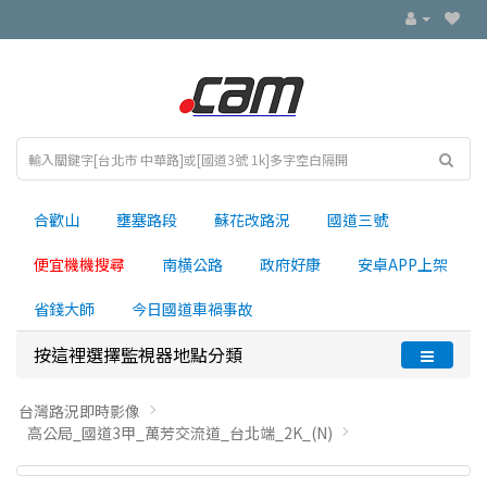
合歡山
壅塞路段
蘇花改路況
國道三號
便宜機機搜尋
南横公路
政府好康
安卓APP上架
省錢大師
今日國道車禍事故
按這裡選擇監視器地點分類
台灣路況即時影像
高公局_國道3甲_萬芳交流道_台北端_2K_(N)