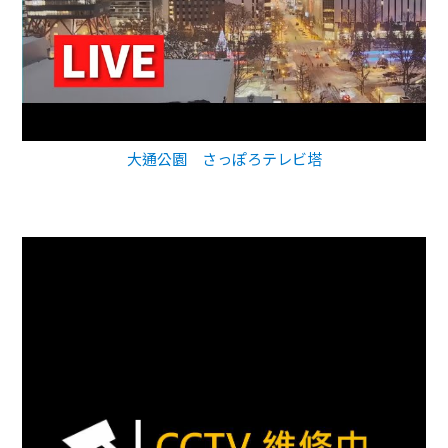
大通公園 さっぽろテレビ塔