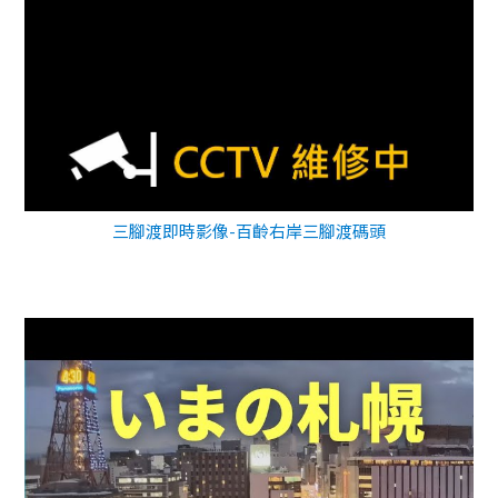
三腳渡即時影像-百齡右岸三腳渡碼頭