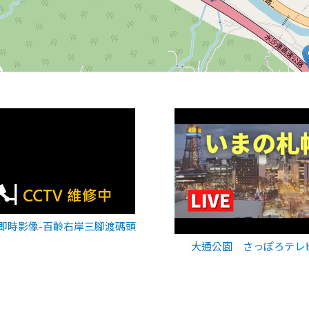
即時影像-百齡右岸三腳渡碼頭
大通公園 さっぽろテレ