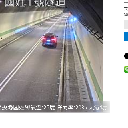
額
南投縣國姓鄉氣溫:25度.降雨率:20%.天氣:晴