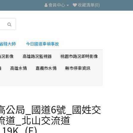
會員中心
收藏清單(0)
省錢大師
今日國道車禍事故
路況影像
高雄路況監視器
桃園市路況即時影像
情
高雄水情
嘉義市水情
縣市停車資訊
高公局_國道6號_國姓交
流道_北山交流道
_19K_(E)