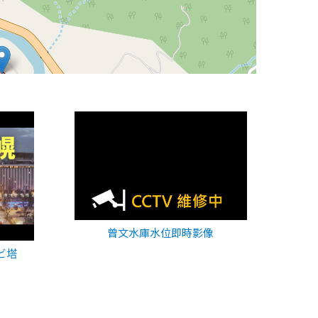
曾文水庫水位即時影像
ビ塔