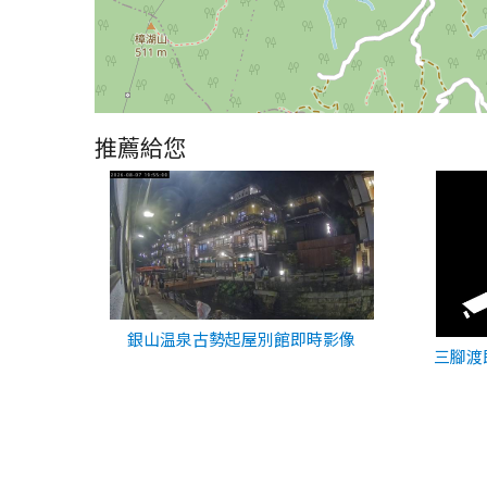
推薦給您
銀山温泉古勢起屋別館即時影像
三腳渡