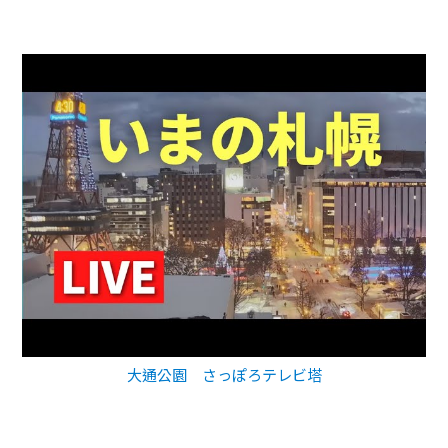
大通公園 さっぽろテレビ塔