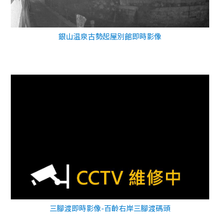
銀山温泉古勢起屋別館即時影像
三腳渡即時影像-百齡右岸三腳渡碼頭