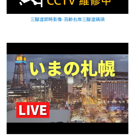
三腳渡即時影像-百齡右岸三腳渡碼頭