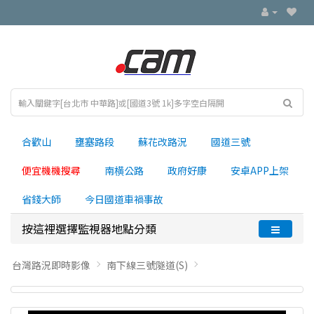
合歡山
壅塞路段
蘇花改路況
國道三號
便宜機機搜尋
南横公路
政府好康
安卓APP上架
省錢大師
今日國道車禍事故
按這裡選擇監視器地點分類
台灣路況即時影像
南下線三號隧道(S)