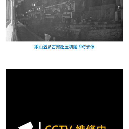
銀山温泉古勢起屋別館即時影像