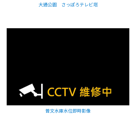
大通公園 さっぽろテレビ塔
曾文水庫水位即時影像