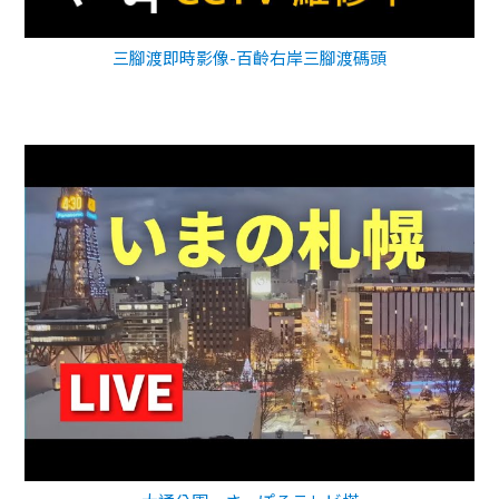
三腳渡即時影像-百齡右岸三腳渡碼頭