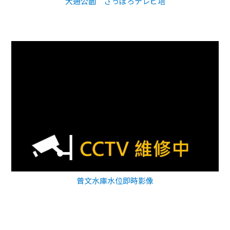
大通公園 さっぽろテレビ塔
曾文水庫水位即時影像