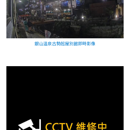
銀山温泉古勢起屋別館即時影像