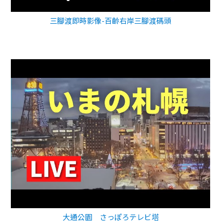
三腳渡即時影像-百齡右岸三腳渡碼頭
大通公園 さっぽろテレビ塔