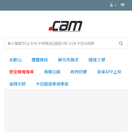
合歡山
壅塞路段
蘇花改路況
國道三號
便宜機機搜尋
南横公路
政府好康
安卓APP上架
省錢大師
今日國道車禍事故