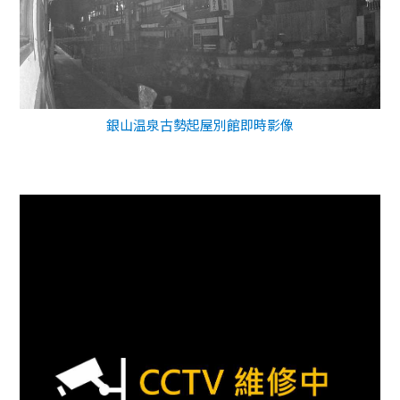
銀山温泉古勢起屋別館即時影像