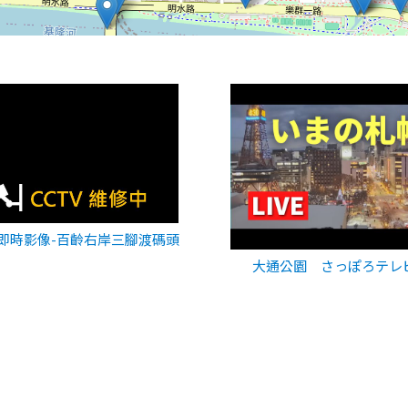
即時影像-百齡右岸三腳渡碼頭
大通公園 さっぽろテレ