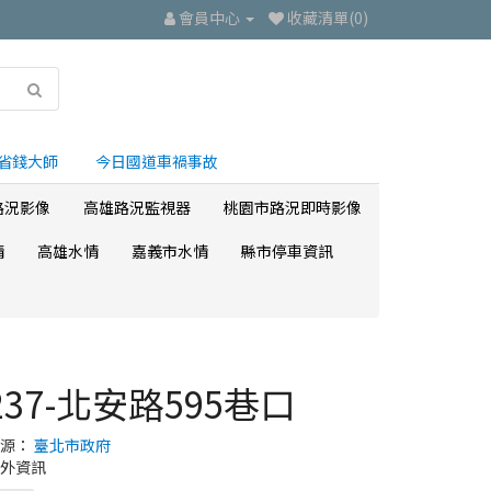
會員中心
收藏清單(0)
省錢大師
今日國道車禍事故
路況影像
高雄路況監視器
桃園市路況即時影像
情
高雄水情
嘉義市水情
縣市停車資訊
237-北安路595巷口
來源：
臺北市政府
外資訊