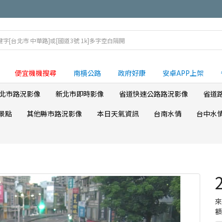
便宜機機搜尋
南横公路
政府好康
安卓APP上架
北市路況影像
新北市即時影像
省道快速公路路況影像
省道
景點
其他縣市路況影像
本日天氣資訊
台南水情
台中水
額