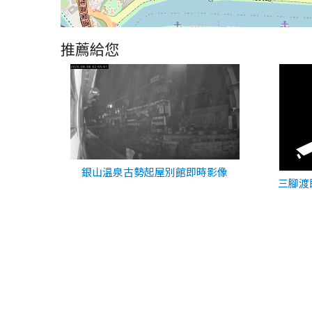
推薦給您
銀山温泉古勢起屋別館即時影像
三腳渡