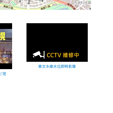
曾文水庫水位即時影像
ビ塔