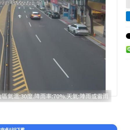
區氣溫:30度.降雨率:70%.天氣:陣雨或雷雨
安卓APP下載