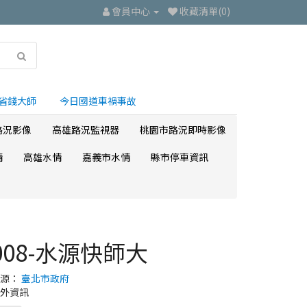
會員中心
收藏清單(0)
省錢大師
今日國道車禍事故
路況影像
高雄路況監視器
桃園市路況即時影像
情
高雄水情
嘉義市水情
縣市停車資訊
008-水源快師大
來源：
臺北市政府
外資訊