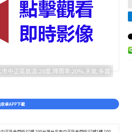
市中正區氣溫:28度.降雨率:20%.天氣:多雲
安卓APP下載
中正區金門街37號 100台灣台北市中正區金門街37號1樓 100