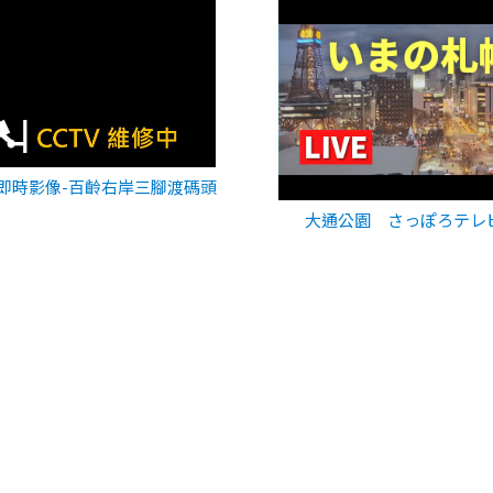
即時影像-百齡右岸三腳渡碼頭
大通公園 さっぽろテレ