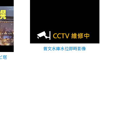
曾文水庫水位即時影像
ビ塔