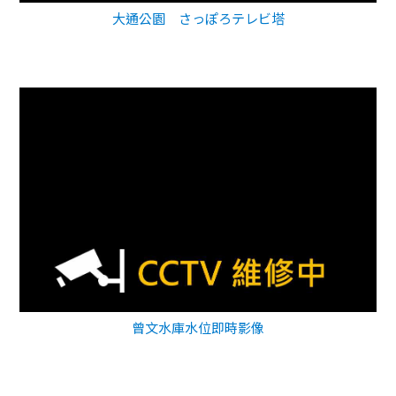
大通公園 さっぽろテレビ塔
曾文水庫水位即時影像