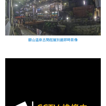
銀山温泉古勢起屋別館即時影像