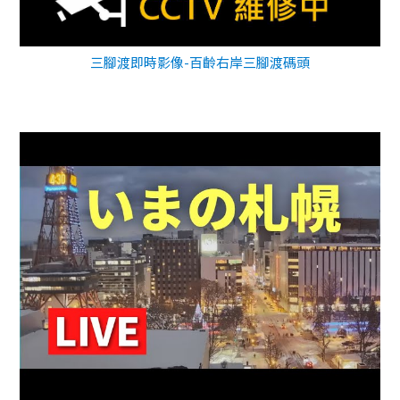
三腳渡即時影像-百齡右岸三腳渡碼頭