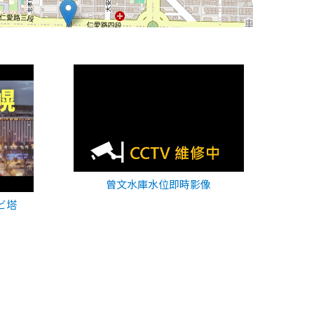
曾文水庫水位即時影像
ビ塔