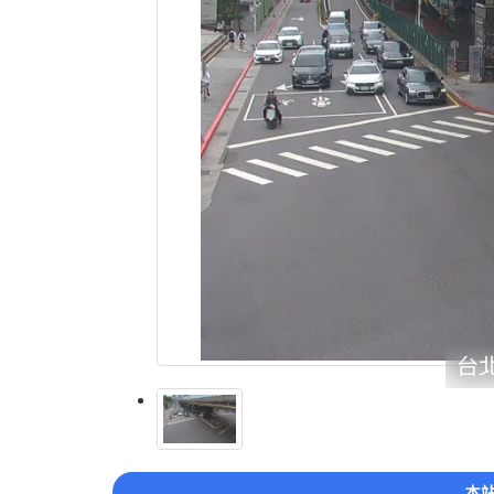
台北
本站