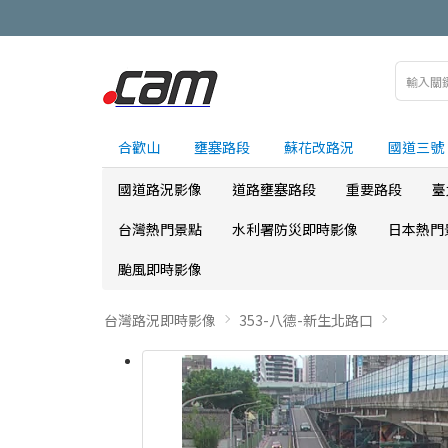
合歡山
壅塞路段
蘇花改路況
國道三號
國道路況影像
道路壅塞路段
重要路段
臺
台灣熱門景點
水利署防災即時影像
日本熱門
颱風即時影像
台灣路況即時影像
353-八德-新生北路口