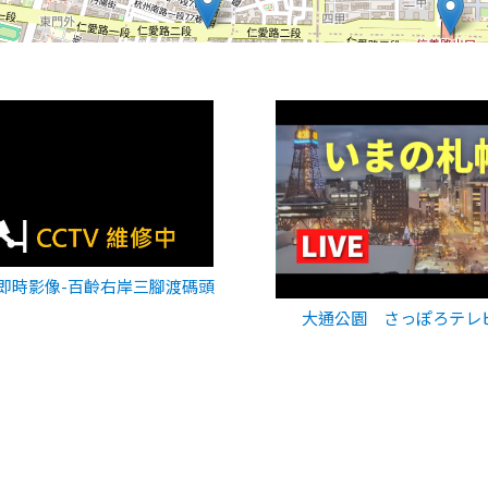
即時影像-百齡右岸三腳渡碼頭
大通公園 さっぽろテレ