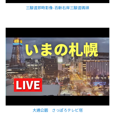
三腳渡即時影像-百齡右岸三腳渡碼頭
大通公園 さっぽろテレビ塔