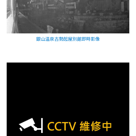
銀山温泉古勢起屋別館即時影像