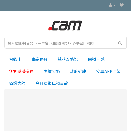
合歡山
壅塞路段
蘇花改路況
國道三號
便宜機機搜尋
南横公路
政府好康
安卓APP上架
省錢大師
今日國道車禍事故