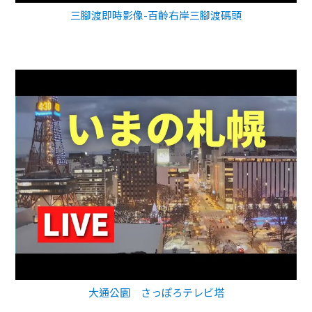
三腳渡即時影像-百齡右岸三腳渡碼頭
大通公園 さっぽろテレビ塔