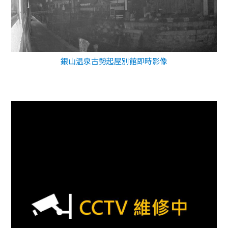
銀山温泉古勢起屋別館即時影像