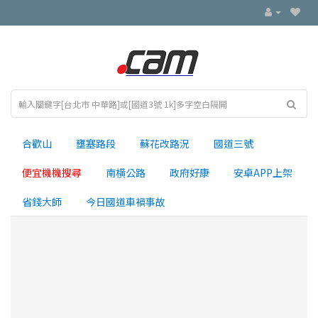
合歡山
壅塞路段
蘇花改路況
國道三號
便宜機機搜尋
南横公路
政府好康
安卓APP上架
省錢大師
今日國道車禍事故