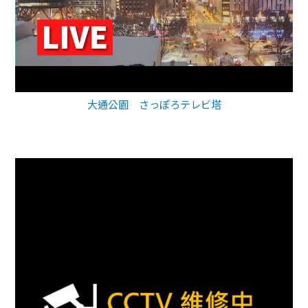
大通公園 さっぽろテレビ塔