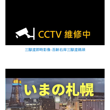
三腳渡即時影像-百齡右岸三腳渡碼頭