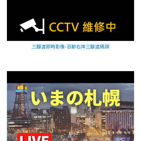
三腳渡即時影像-百齡右岸三腳渡碼頭