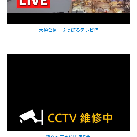
大通公園 さっぽろテレビ塔
曾文水庫水位即時影像