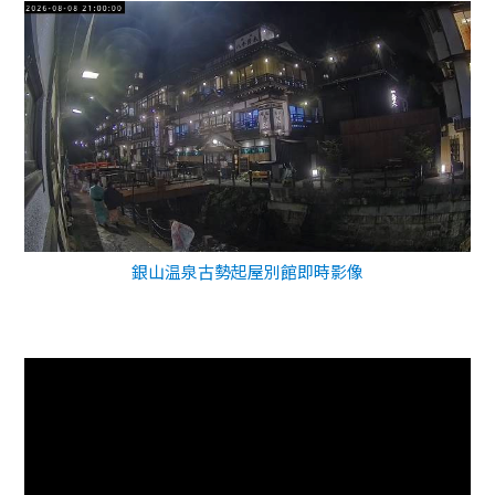
銀山温泉古勢起屋別館即時影像