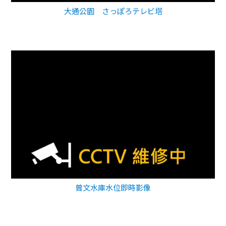
大通公園 さっぽろテレビ塔
曾文水庫水位即時影像