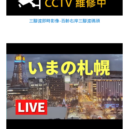
三腳渡即時影像-百齡右岸三腳渡碼頭