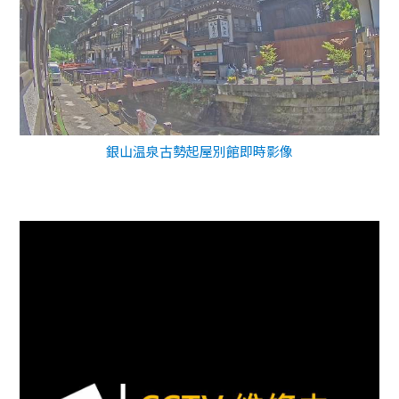
銀山温泉古勢起屋別館即時影像