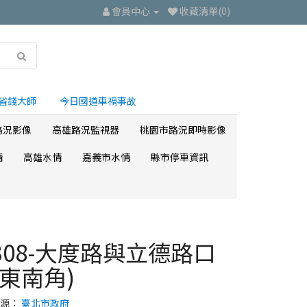
會員中心
收藏清單(0)
省錢大師
今日國道車禍事故
路況影像
高雄路況監視器
桃園市路況即時影像
情
高雄水情
嘉義市水情
縣市停車資訊
308-大度路與立德路口
(東南角)
來源：
臺北市政府