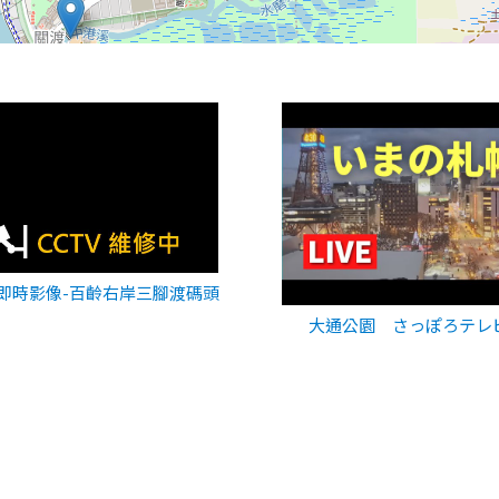
即時影像-百齡右岸三腳渡碼頭
大通公園 さっぽろテレ