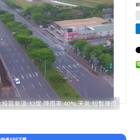
額
投區氣溫:32度.降雨率:40%.天氣:短暫陣雨
安卓APP下載