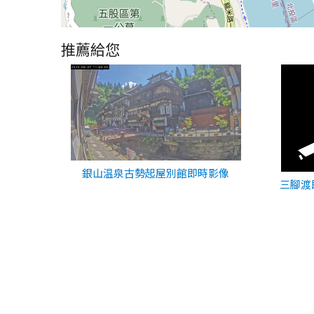
推薦給您
銀山温泉古勢起屋別館即時影像
三腳渡