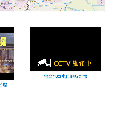
曾文水庫水位即時影像
ビ塔