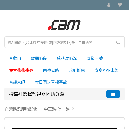
合歡山
壅塞路段
蘇花改路況
國道三號
便宜機機搜尋
南横公路
政府好康
安卓APP上架
省錢大師
今日國道車禍事故
按這裡選擇監視器地點分類
台灣路況即時影像
中正路-信一路