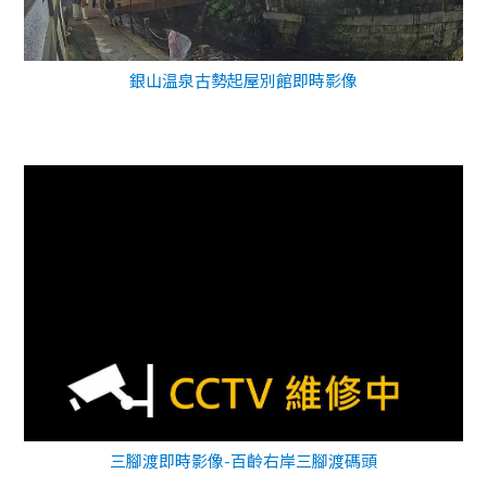
銀山温泉古勢起屋別館即時影像
三腳渡即時影像-百齡右岸三腳渡碼頭