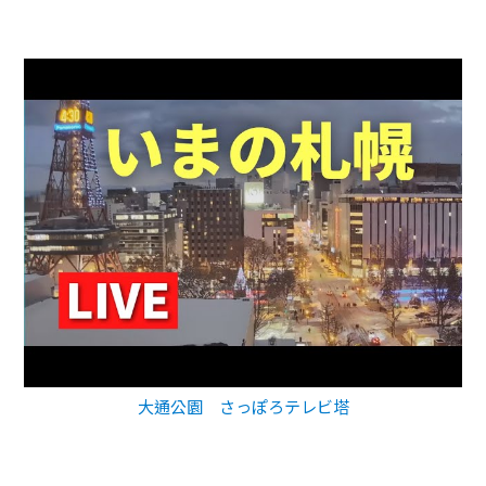
大通公園 さっぽろテレビ塔