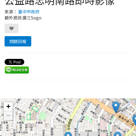
公益路忠明南路即時影像
來源：
臺中市政府
額外資訊 廣三Sogo
問題回報
Leaflet
+
−