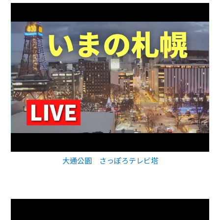
大通公園 さっぽろテレビ塔