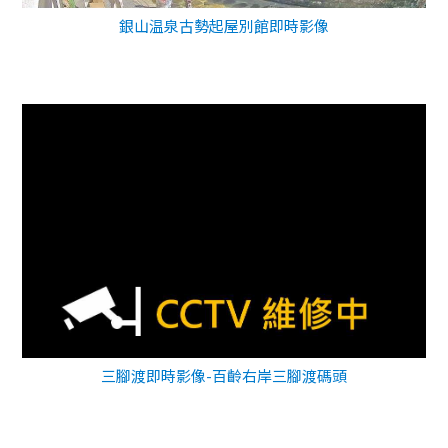
銀山温泉古勢起屋別館即時影像
三腳渡即時影像-百齡右岸三腳渡碼頭