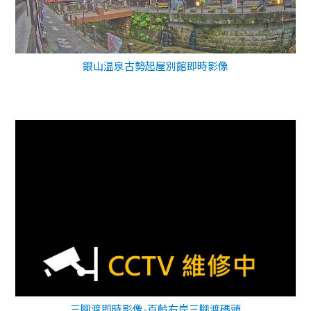
銀山温泉古勢起屋別館即時影像
三腳渡即時影像-百齡右岸三腳渡碼頭