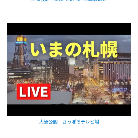
大通公園 さっぽろテレビ塔