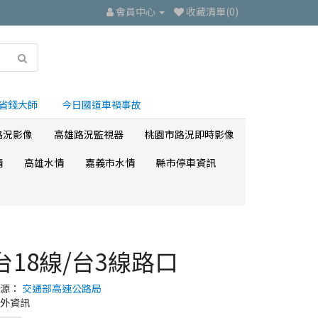
會員中心
收藏清單(0)
省錢大師
今日國道車禍事故
路況影像
高雄路況監視器
桃園市路況即時影像
情
高雄水情
嘉義市水情
縣市停車資訊
台18線/台3線路口
來源：
交通部高速公路局
外資訊