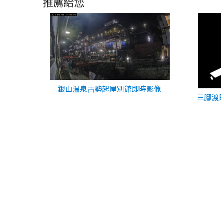
推薦給您
銀山温泉古勢起屋別館即時影像
三腳渡