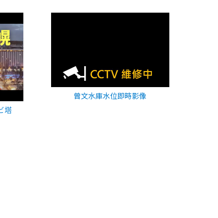
曾文水庫水位即時影像
ビ塔