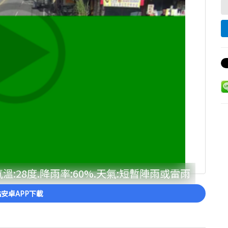
:28度.降雨率:60%.天氣:短暫陣雨或雷雨
安卓APP下載