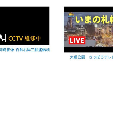
即時影像-百齡右岸三腳渡碼頭
大通公園 さっぽろテレ