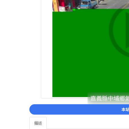
嘉義縣中埔鄉氣溫
本站
描述