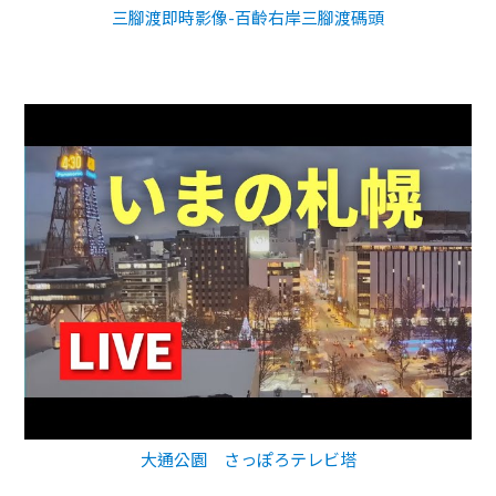
三腳渡即時影像-百齡右岸三腳渡碼頭
大通公園 さっぽろテレビ塔