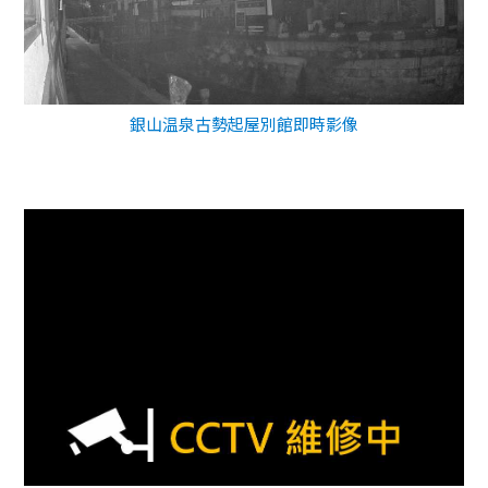
銀山温泉古勢起屋別館即時影像