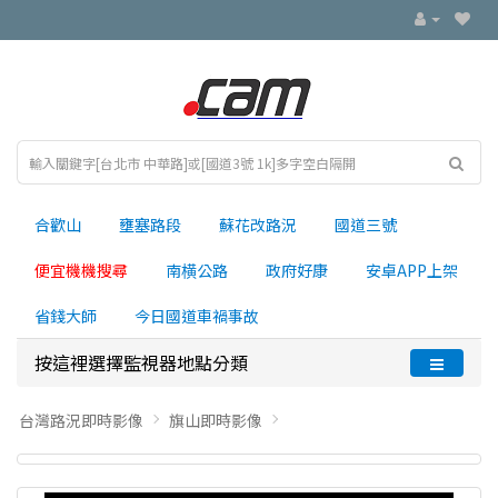
合歡山
壅塞路段
蘇花改路況
國道三號
便宜機機搜尋
南横公路
政府好康
安卓APP上架
省錢大師
今日國道車禍事故
按這裡選擇監視器地點分類
台灣路況即時影像
旗山即時影像