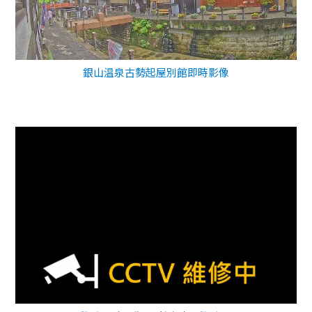
銀山温泉古勢起屋別館即時影像