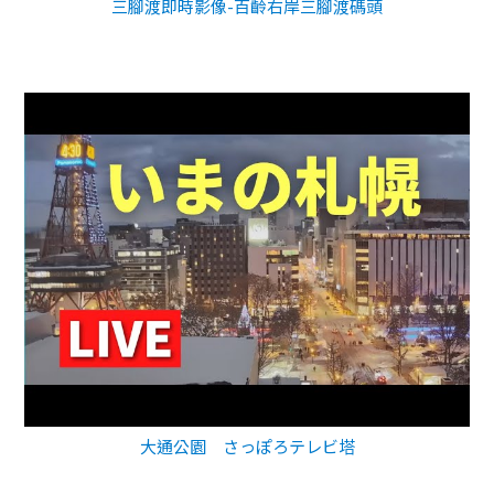
三腳渡即時影像-百齡右岸三腳渡碼頭
大通公園 さっぽろテレビ塔