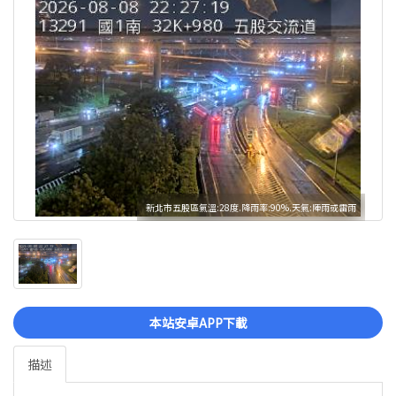
新北市五股區氣溫:28度.降雨率:90%.天氣:陣雨或雷雨
本站安卓APP下載
描述