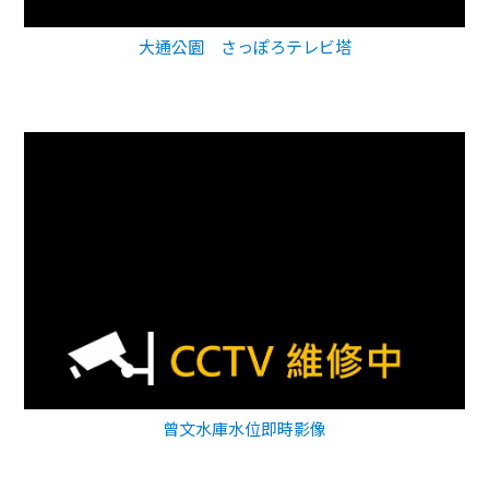
大通公園 さっぽろテレビ塔
曾文水庫水位即時影像