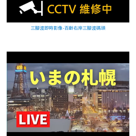
三腳渡即時影像-百齡右岸三腳渡碼頭