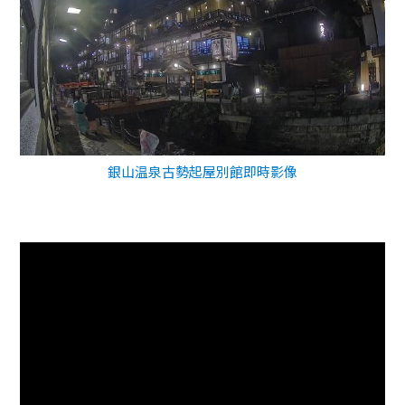
銀山温泉古勢起屋別館即時影像