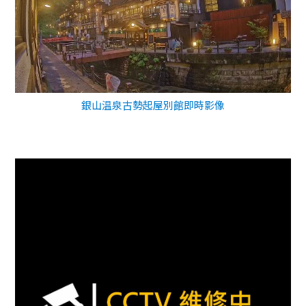
銀山温泉古勢起屋別館即時影像