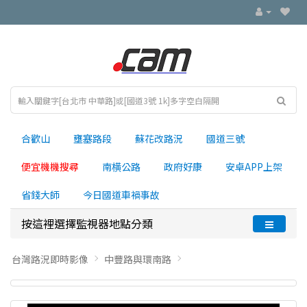
合歡山
壅塞路段
蘇花改路況
國道三號
便宜機機搜尋
南横公路
政府好康
安卓APP上架
省錢大師
今日國道車禍事故
按這裡選擇監視器地點分類
台灣路況即時影像
中豐路與環南路