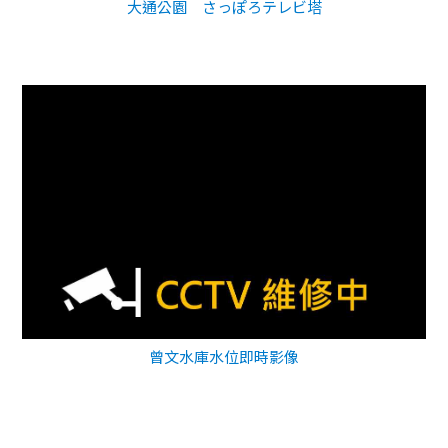
大通公園 さっぽろテレビ塔
曾文水庫水位即時影像