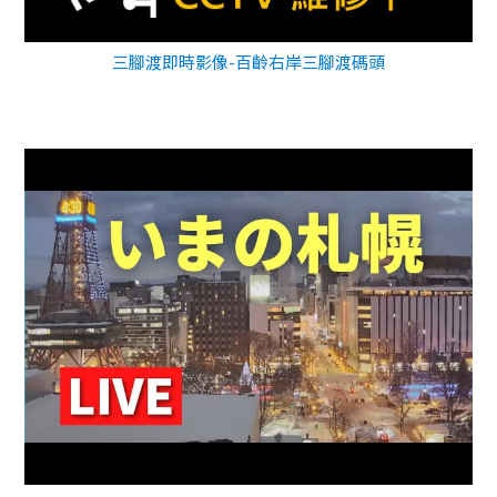
三腳渡即時影像-百齡右岸三腳渡碼頭