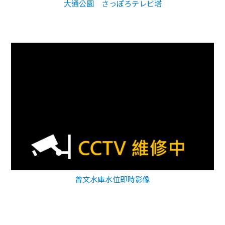
大通公園 さっぽろテレビ塔
曾文水庫水位即時影像