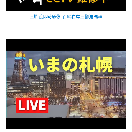
三腳渡即時影像-百齡右岸三腳渡碼頭