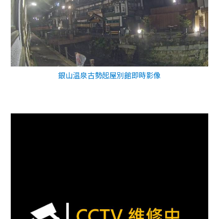
銀山温泉古勢起屋別館即時影像