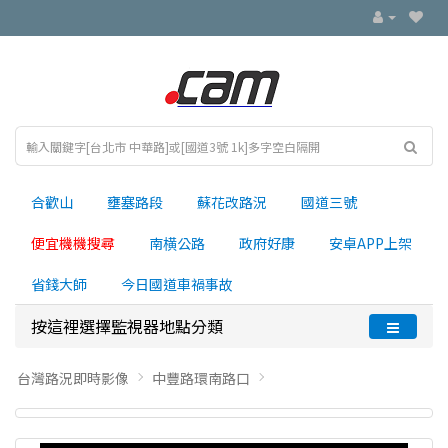
合歡山
壅塞路段
蘇花改路況
國道三號
便宜機機搜尋
南横公路
政府好康
安卓APP上架
省錢大師
今日國道車禍事故
按這裡選擇監視器地點分類
台灣路況即時影像
中豐路環南路口