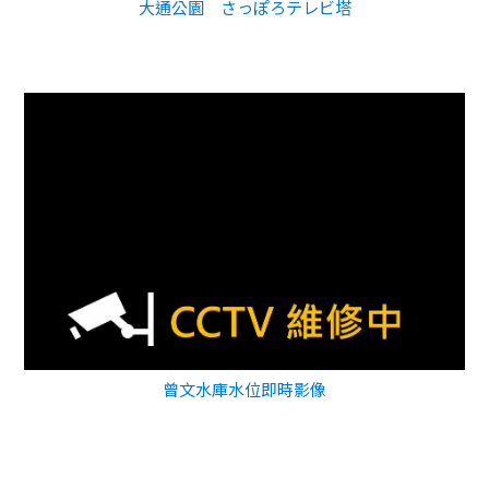
大通公園 さっぽろテレビ塔
曾文水庫水位即時影像