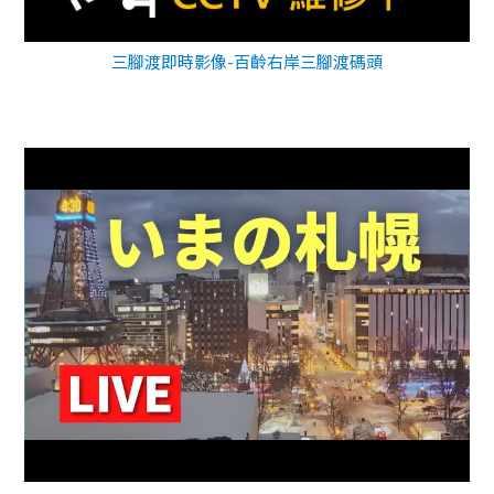
三腳渡即時影像-百齡右岸三腳渡碼頭