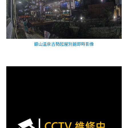
銀山温泉古勢起屋別館即時影像