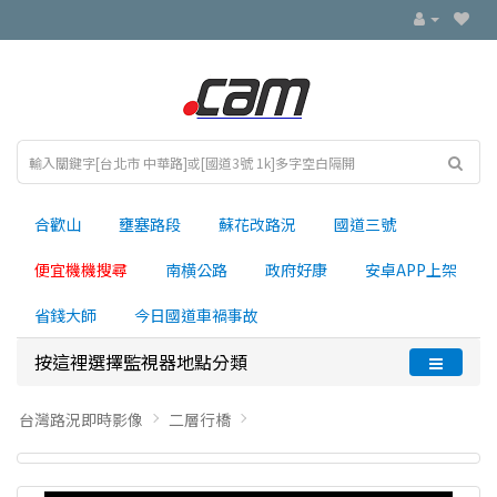
合歡山
壅塞路段
蘇花改路況
國道三號
便宜機機搜尋
南横公路
政府好康
安卓APP上架
省錢大師
今日國道車禍事故
按這裡選擇監視器地點分類
台灣路況即時影像
二層行橋