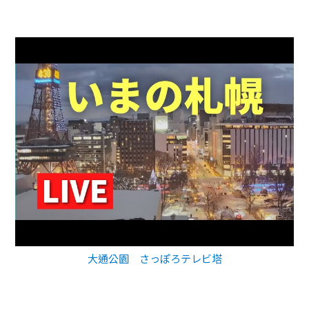
大通公園 さっぽろテレビ塔