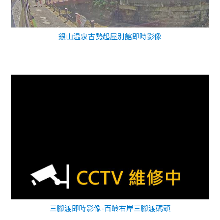
銀山温泉古勢起屋別館即時影像
三腳渡即時影像-百齡右岸三腳渡碼頭