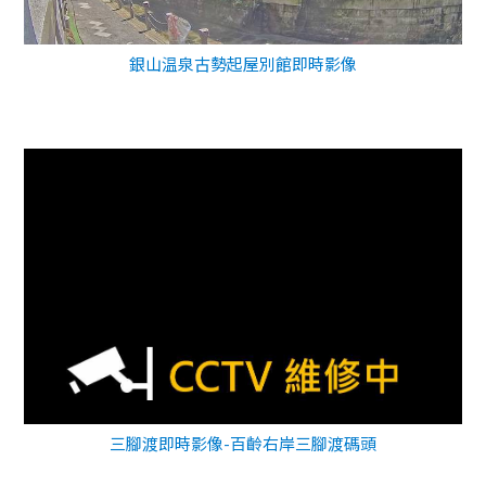
銀山温泉古勢起屋別館即時影像
三腳渡即時影像-百齡右岸三腳渡碼頭