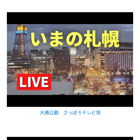
大通公園 さっぽろテレビ塔