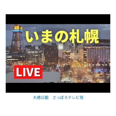
大通公園 さっぽろテレビ塔