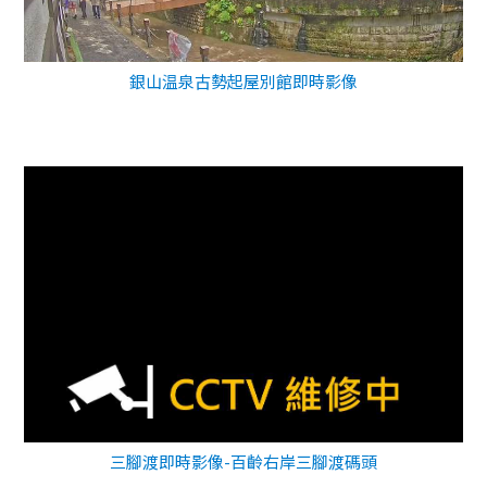
銀山温泉古勢起屋別館即時影像
三腳渡即時影像-百齡右岸三腳渡碼頭