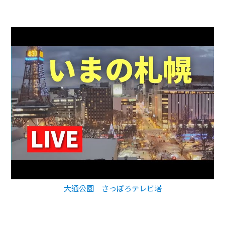
大通公園 さっぽろテレビ塔