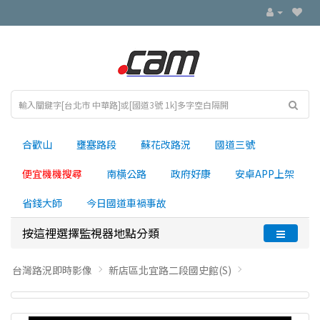
合歡山
壅塞路段
蘇花改路況
國道三號
便宜機機搜尋
南横公路
政府好康
安卓APP上架
省錢大師
今日國道車禍事故
按這裡選擇監視器地點分類
台灣路況即時影像
新店區北宜路二段國史館(S)