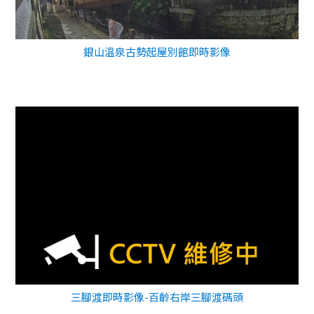
銀山温泉古勢起屋別館即時影像
三腳渡即時影像-百齡右岸三腳渡碼頭