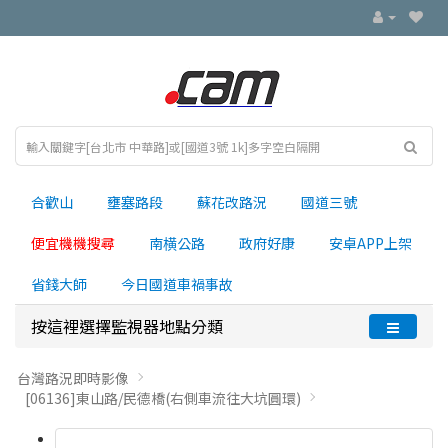
合歡山
壅塞路段
蘇花改路況
國道三號
便宜機機搜尋
南横公路
政府好康
安卓APP上架
省錢大師
今日國道車禍事故
按這裡選擇監視器地點分類
台灣路況即時影像
[06136]東山路/民德橋(右側車流往大坑圓環)