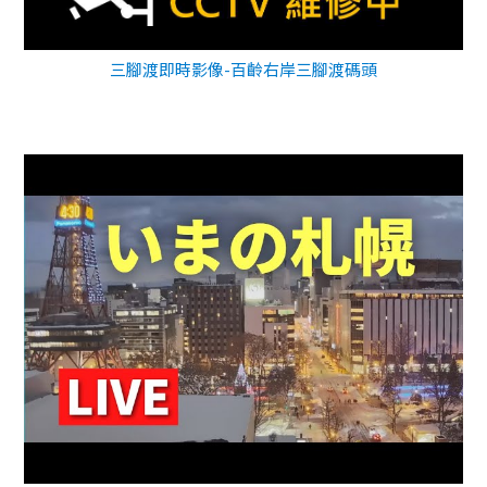
三腳渡即時影像-百齡右岸三腳渡碼頭