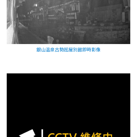
銀山温泉古勢起屋別館即時影像