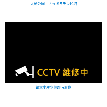
大通公園 さっぽろテレビ塔
曾文水庫水位即時影像