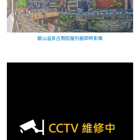
銀山温泉古勢起屋別館即時影像