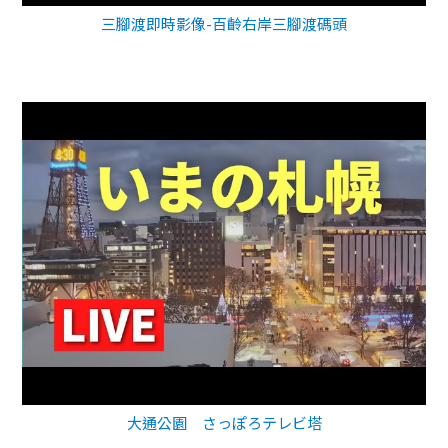
三腳渡即時影像-百齡右岸三腳渡碼頭
大通公園 さっぽろテレビ塔