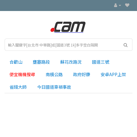
合歡山
壅塞路段
蘇花改路況
國道三號
便宜機機搜尋
南横公路
政府好康
安卓APP上架
省錢大師
今日國道車禍事故