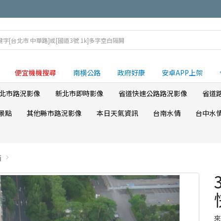
便宜機機搜尋
南横公路
政府好康
安卓APP上架
北市路況影像
新北市即時影像
省道快速公路路況影像
省道
景點
其他縣市路況影像
本日天氣資訊
台南水情
台中水
西