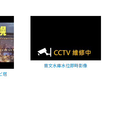
曾文水庫水位即時影像
ビ塔