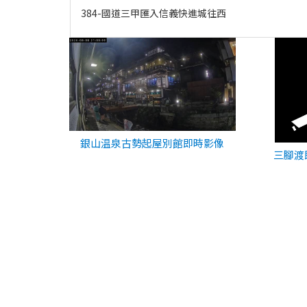
384-國道三甲匯入信義快進城往西
銀山温泉古勢起屋別館即時影像
三腳渡