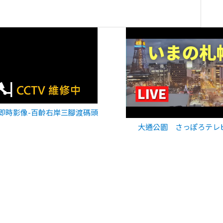
即時影像-百齡右岸三腳渡碼頭
大通公園 さっぽろテレ