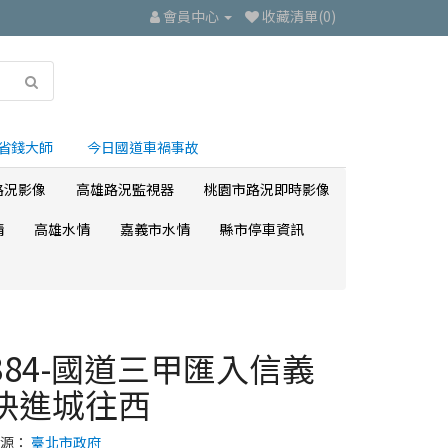
會員中心
收藏清單(0)
省錢大師
今日國道車禍事故
路況影像
高雄路況監視器
桃園市路況即時影像
情
高雄水情
嘉義市水情
縣市停車資訊
384-國道三甲匯入信義
快進城往西
來源：
臺北市政府