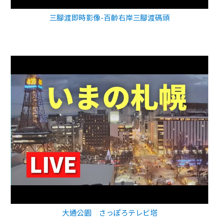
三腳渡即時影像-百齡右岸三腳渡碼頭
大通公園 さっぽろテレビ塔