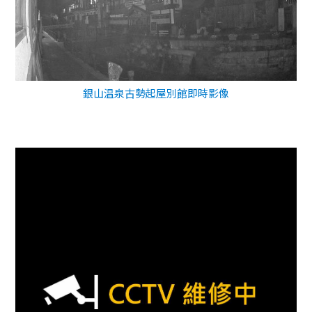
銀山温泉古勢起屋別館即時影像