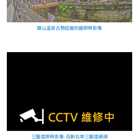
銀山温泉古勢起屋別館即時影像
三腳渡即時影像-百齡右岸三腳渡碼頭