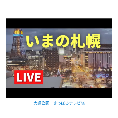
大通公園 さっぽろテレビ塔