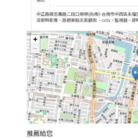
中正路與忠義路二段口南桿(向南)-台南市中西區永福里-7
況即時影像、旅遊景點天氣觀測 、cctv、監視器、
+
−
推薦給您