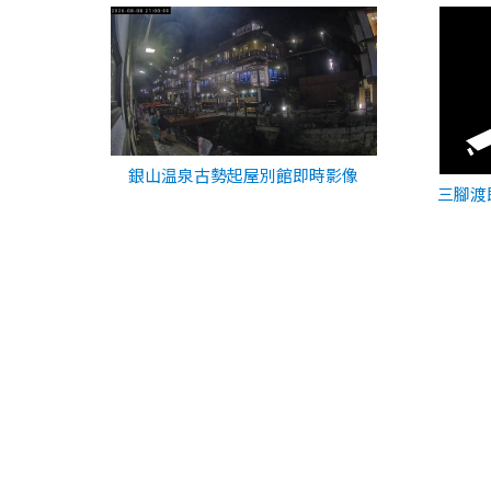
銀山温泉古勢起屋別館即時影像
三腳渡