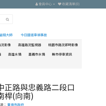
會員中心
收藏清單(0)
省錢大師
今日國道車禍事故
路況影像
高雄路況監視器
桃園市路況即時影像
情
高雄水情
嘉義市水情
縣市停車資訊
中正路與忠義路二段口
南桿(向南)
來源：
臺南市政府