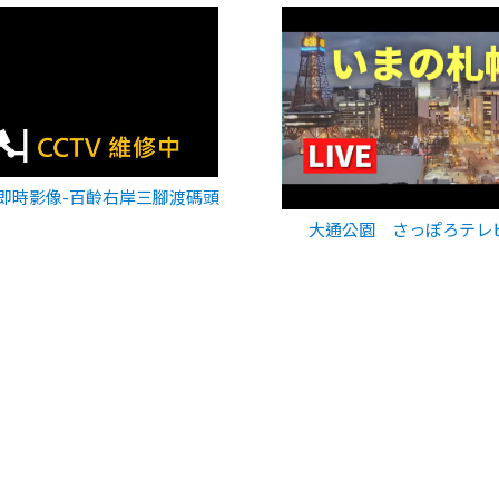
即時影像-百齡右岸三腳渡碼頭
大通公園 さっぽろテレ