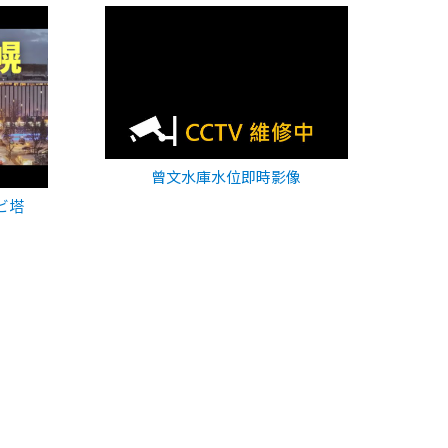
曾文水庫水位即時影像
ビ塔