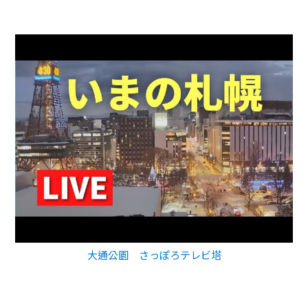
大通公園 さっぽろテレビ塔