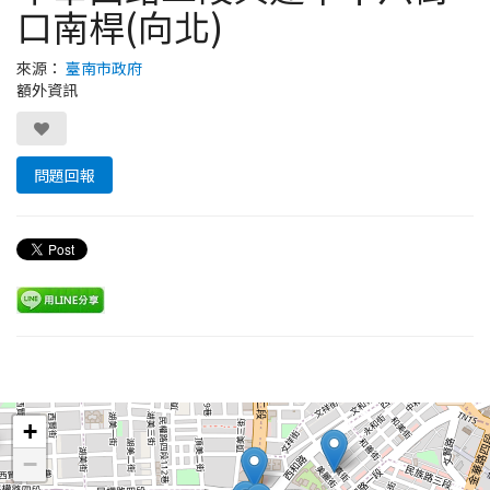
口南桿(向北)
來源：
臺南市政府
額外資訊
問題回報
Leaflet
+
−