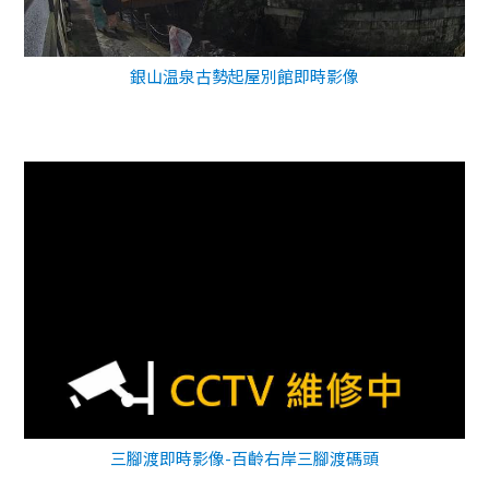
銀山温泉古勢起屋別館即時影像
三腳渡即時影像-百齡右岸三腳渡碼頭