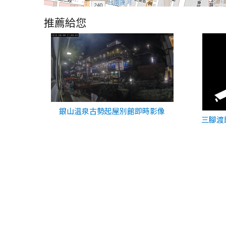
推薦給您
銀山温泉古勢起屋別館即時影像
三腳渡