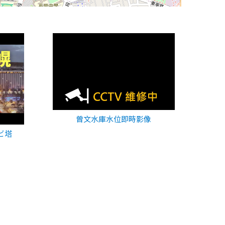
曾文水庫水位即時影像
ビ塔