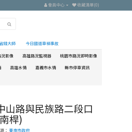
會員中心
收藏清單(0)
省錢大師
今日國道車禍事故
路況影像
高雄路況監視器
桃園市路況即時影像
情
高雄水情
嘉義市水情
縣市停車資訊
中山路與民族路二段口
(南桿)
來源：
臺南市政府