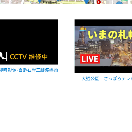
即時影像-百齡右岸三腳渡碼頭
大通公園 さっぽろテレ