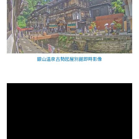
銀山温泉古勢起屋別館即時影像