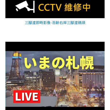
三腳渡即時影像-百齡右岸三腳渡碼頭