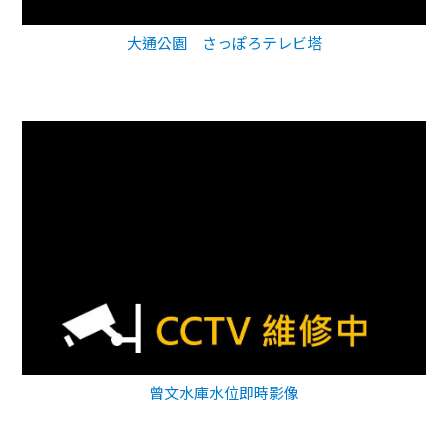
大通公園 さっぽろテレビ塔
曾文水庫水位即時影像