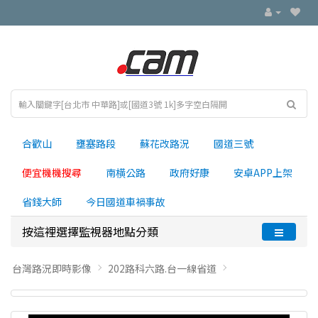
合歡山
壅塞路段
蘇花改路況
國道三號
便宜機機搜尋
南横公路
政府好康
安卓APP上架
省錢大師
今日國道車禍事故
按這裡選擇監視器地點分類
台灣路況即時影像
202路科六路.台一線省道