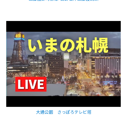
大通公園 さっぽろテレビ塔