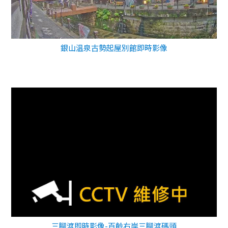
銀山温泉古勢起屋別館即時影像
三腳渡即時影像-百齡右岸三腳渡碼頭