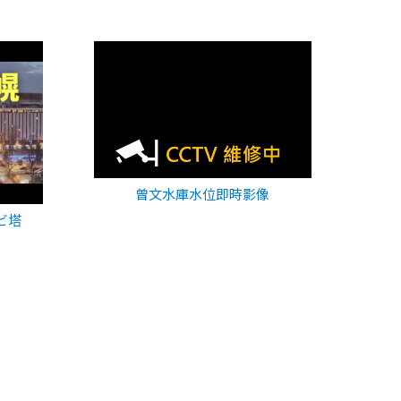
曾文水庫水位即時影像
ビ塔