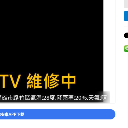
高雄市路竹區氣溫:28度.降雨率:20%.天氣:晴
安卓APP下載