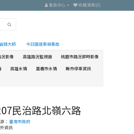
會員中心
收藏清單(0)
省錢大師
今日國道車禍事故
路況影像
高雄路況監視器
桃園市路況即時影像
情
高雄水情
嘉義市水情
縣市停車資訊
207民治路北嶺六路
來源：
臺南市政府
外資訊