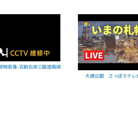
即時影像-百齡右岸三腳渡碼頭
大通公園 さっぽろテレ