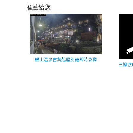
推薦給您
銀山温泉古勢起屋別館即時影像
三腳渡