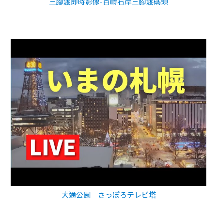
三腳渡即時影像-百齡右岸三腳渡碼頭
大通公園 さっぽろテレビ塔