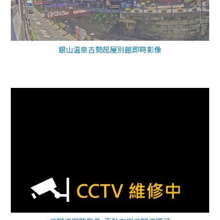
銀山温泉古勢起屋別館即時影像