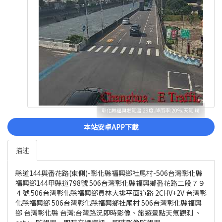
彰化縣福興鄉氣溫:29度.降雨率:20%.天氣:晴
本站安卓APP下載
描述
縣道144與番花路(東側)-彰化縣福興鄉社尾村-506台灣彰化縣
福興鄉144甲縣道798號 506台灣彰化縣福興鄉番花路二段７９
４號 506台灣彰化縣福興鄉員林大排平面道路 2CHV+2V 台灣彰
化縣福興鄉 506台灣彰化縣福興鄉社尾村 506台灣彰化縣福興
鄉 台灣彰化縣 台灣:台灣路況即時影像、旅遊景點天氣觀測 、