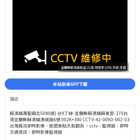
宜蘭縣蘇澳鎮氣溫:31度.降雨率:10%.天氣:多雲
本站安卓APP下載
描述
蘇澳鎮萬聖廟北50M(順) 台9丁線-宜蘭縣蘇澳鎮蘇東里-270台
灣宜蘭縣蘇澳鎮漁墘路6號 002K+380 CCTV-42-009D-002-03:
台灣路況即時影像、旅遊景點天氣觀測 、cctv、監視器、即時
交通資訊、即時影像監視器