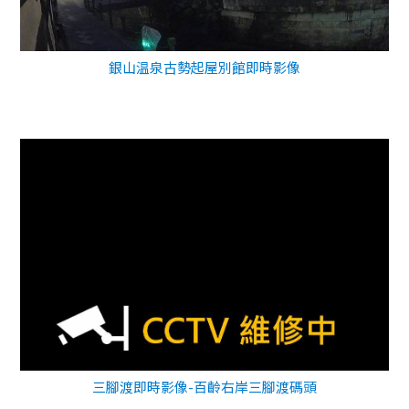
銀山温泉古勢起屋別館即時影像
三腳渡即時影像-百齡右岸三腳渡碼頭