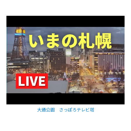
大通公園 さっぽろテレビ塔