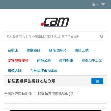
合歡山
壅塞路段
蘇花改路況
國道三號
便宜機機搜尋
南横公路
政府好康
安卓APP上架
省錢大師
今日國道車禍事故
按這裡選擇監視器地點分類
台灣路況即時影像
蘇澳鎮萬聖廟北50M(順)