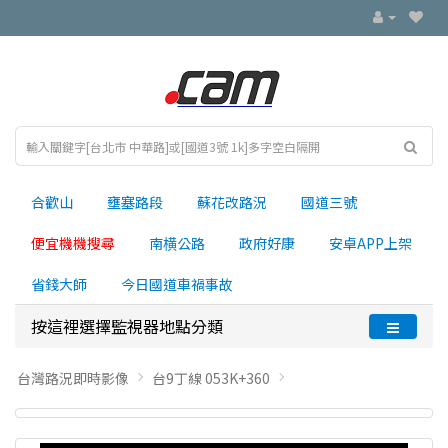
合歡山
壅塞路段
蘇花改路況
國道三號
便宜機機搜尋
南横公路
政府好康
安卓APP上架
省錢大師
今日國道車禍事故
按這裡選擇監視器地點分類
台灣路況即時影像
台9丁線 053K+360