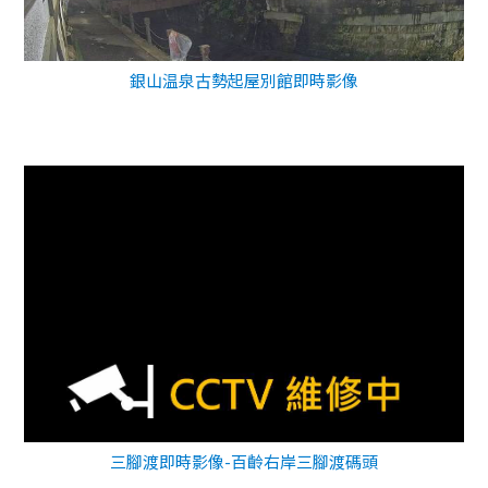
銀山温泉古勢起屋別館即時影像
三腳渡即時影像-百齡右岸三腳渡碼頭