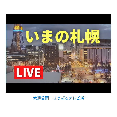
大通公園 さっぽろテレビ塔