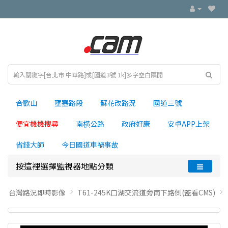
合歡山
壅塞路段
蘇花改路況
國道三號
便宜機機搜尋
南横公路
政府好康
安卓APP上架
省錢大師
今日國道車禍事故
按這裡選擇監視器地點分類
台灣路況即時影像
T61-245K口湖交流道旁南下路側(監看CMS)