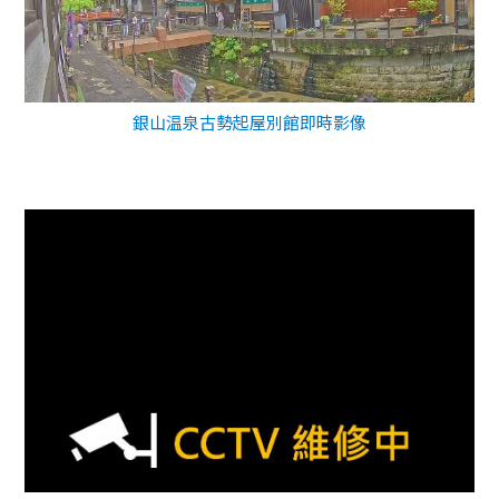
銀山温泉古勢起屋別館即時影像