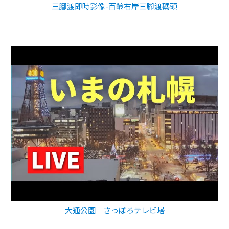
三腳渡即時影像-百齡右岸三腳渡碼頭
大通公園 さっぽろテレビ塔