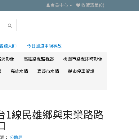
會員中心
收藏清單(0)
省錢大師
今日國道車禍事故
路況影像
高雄路況監視器
桃園市路況即時影像
情
高雄水情
嘉義市水情
縣市停車資訊
台1線民雄鄉與東榮路路
口
來源：
公路局