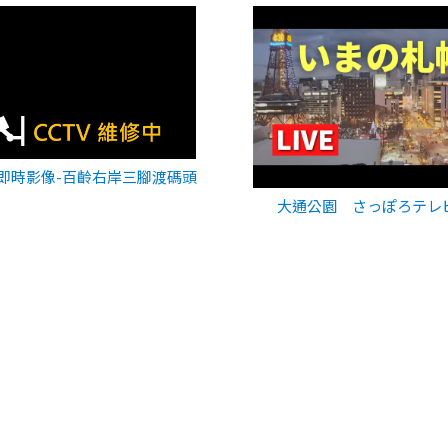
即時影像-百齡右岸三腳渡碼頭
大通公園 さっぽろテレ