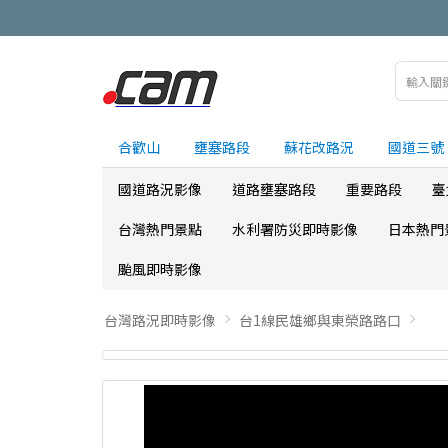
合歡山
壅塞路段
蘇花改路況
國道三號
國道路況影像
道路壅塞路段
重要路段
臺
台灣熱門景點
水利署防災即時影像
日本熱門
颱風即時影像
台灣路況即時影像
台1線民雄鄉與東榮路路口