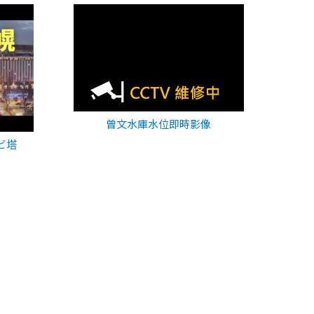
曾文水庫水位即時影像
ビ塔