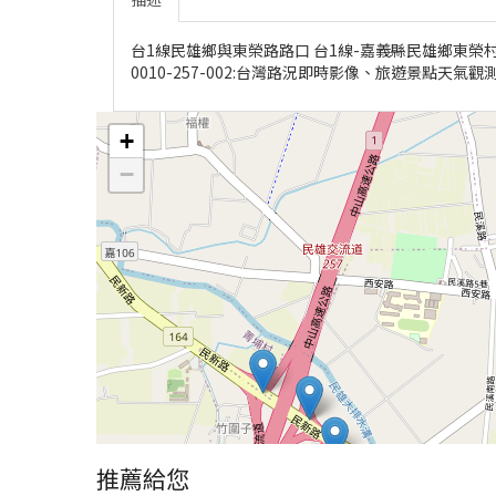
台1線民雄鄉與東榮路路口 台1線-嘉義縣民雄鄉東榮村-62
0010-257-002:台灣路況即時影像、旅遊景點天氣
+
−
推薦給您