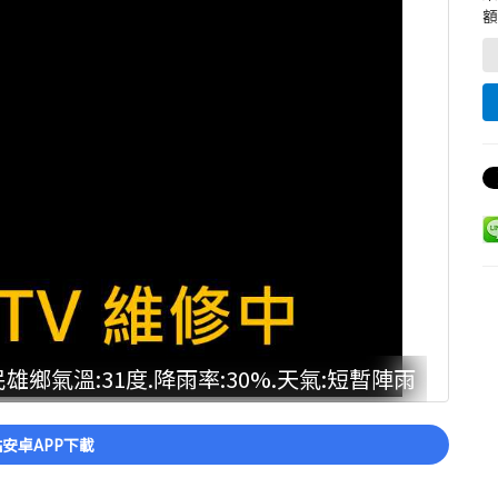
額
雄鄉氣溫:31度.降雨率:30%.天氣:短暫陣雨
安卓APP下載