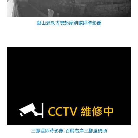
銀山温泉古勢起屋別館即時影像
三腳渡即時影像-百齡右岸三腳渡碼頭