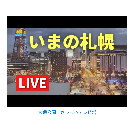
大通公園 さっぽろテレビ塔