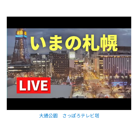
大通公園 さっぽろテレビ塔