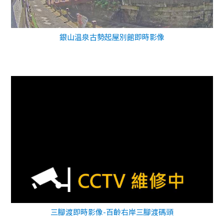
銀山温泉古勢起屋別館即時影像
三腳渡即時影像-百齡右岸三腳渡碼頭