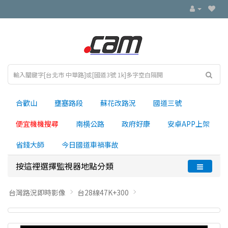
合歡山
壅塞路段
蘇花改路況
國道三號
便宜機機搜尋
南横公路
政府好康
安卓APP上架
省錢大師
今日國道車禍事故
按這裡選擇監視器地點分類
台灣路況即時影像
台28線47K+300