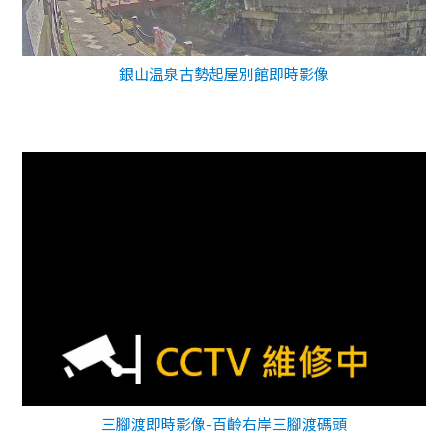
銀山温泉古勢起屋別館即時影像
三腳渡即時影像-百齡右岸三腳渡碼頭