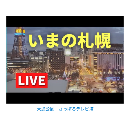
大通公園 さっぽろテレビ塔