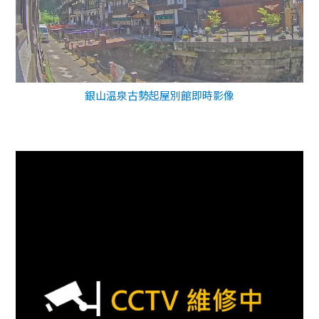
銀山温泉古勢起屋別館即時影像