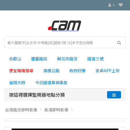
合歡山
壅塞路段
蘇花改路況
國道三號
便宜機機搜尋
南横公路
政府好康
安卓APP上架
省錢大師
今日國道車禍事故
按這裡選擇監視器地點分類
台灣路況即時影像
長濱即時影像